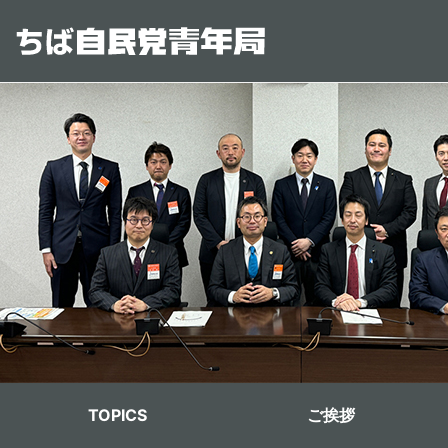
メインコンテンツに移動
青年局メニュー
TOPICS
ご挨拶