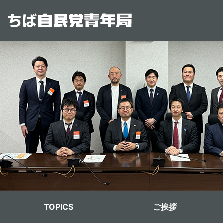
メインコンテンツに移動
青年局メニュー
TOPICS
ご挨拶