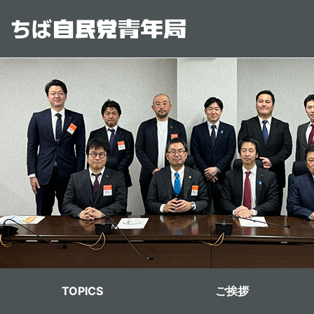
メインコンテンツに移動
青年局メニュー
TOPICS
ご挨拶