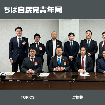
メインコンテンツに移動
青年局メニュー
TOPICS
ご挨拶