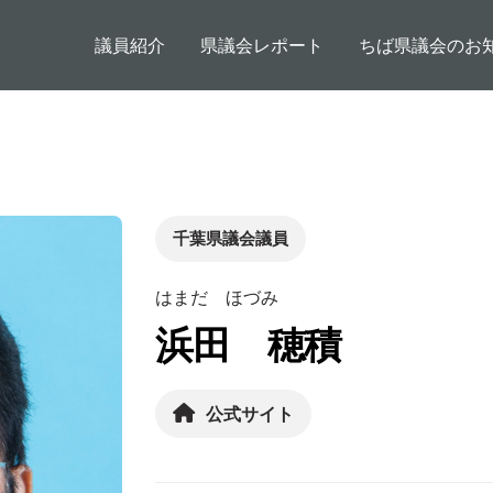
メインコンテンツに移動
メインナビゲーション
議員紹介
県議会レポート
ちば県議会のお
千葉県議会議員
はまだ ほづみ
浜田 穂積
公式サイト