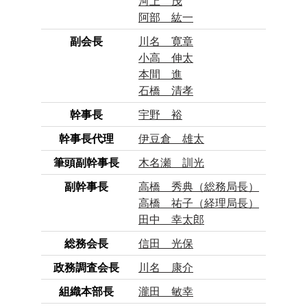
河上 茂
阿部 紘一
副会長
川名 寛章
小高 伸太
本間 進
石橋 清孝
幹事長
宇野 裕
幹事長代理
伊豆倉 雄太
筆頭副幹事長
木名瀬 訓光
副幹事長
高橋 秀典（総務局長）
高橋 祐子（経理局長）
田中 幸太郎
総務会長
信田 光保
政務調査会長
川名 康介
組織本部長
瀧田 敏幸