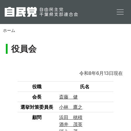
メインコンテンツに移動
ホーム
役員会
令和8年6月13日現在
役職
氏名
会長
斎藤 健
選挙対策委員長
小林 鷹之
顧問
浜田 穂積
酒井 茂英