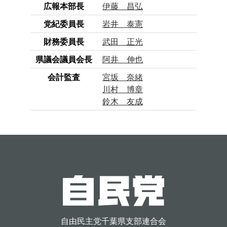
広報本部長
伊藤 昌弘
党紀委員長
岩井 泰憲
財務委員長
武田 正光
県議会議員会長
阿井 伸也
会計監査
宮坂 奈緒
川村 博章
鈴木 友成
自由民主党千葉県支部連合会