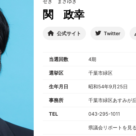
せき まさゆき
関 政幸
公式サイト
Twitter
当選回数
4期
選挙区
千葉市緑区
生年月日
昭和54年9月25日
事務所
千葉市緑区あすみが丘3-
TEL
043-295-1011
県議会リポートを見