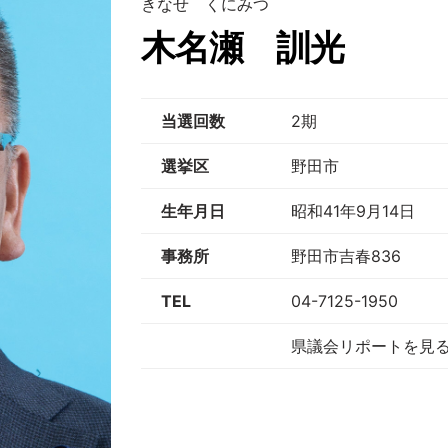
きなせ くにみつ
木名瀬 訓光
当選回数
2期
選挙区
野田市
生年月日
昭和41年9月14日
事務所
野田市吉春836
TEL
04-7125-1950
県議会リポートを見