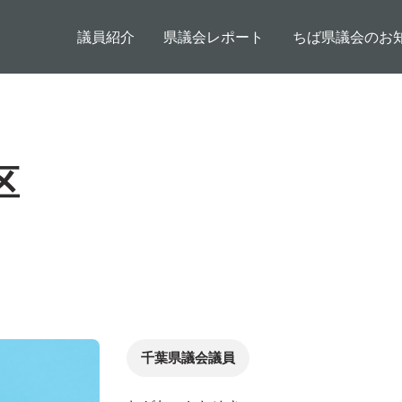
メインコンテンツに移動
メインナビゲーション
議員紹介
県議会レポート
ちば県議会のお
区
千葉県議会議員