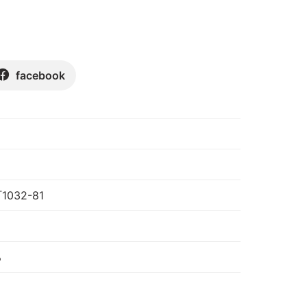
facebook
32-81
る