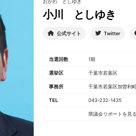
おがわ としゆき
小川 としゆき
公式サイト
Twitter
当選回数
1期
選挙区
千葉市若葉区
事務所
千葉市若葉区加曽利町10
TEL
043-232-1435
県議会リポートを見