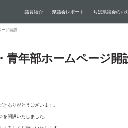
メインコンテンツに移動
メインナビゲーション
議員紹介
県議会レポート
ちば県議会のお
ジ開設...
・青年部ホームページ開
だきありがとうございます。
ジを開設いたしました。
もよろしくお願いいたします。