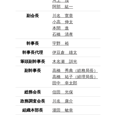
河上 茂
阿部 紘一
副会長
川名 寛章
小高 伸太
本間 進
石橋 清孝
幹事長
宇野 裕
幹事長代理
伊豆倉 雄太
筆頭副幹事長
木名瀬 訓光
副幹事長
高橋 秀典（総務局長）
高橋 祐子（経理局長）
田中 幸太郎
総務会長
信田 光保
政務調査会長
川名 康介
組織本部長
瀧田 敏幸