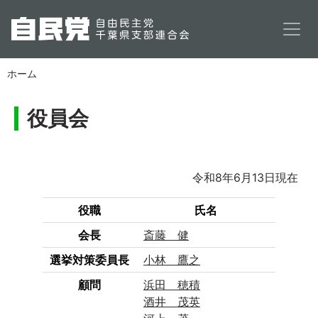
メインコンテンツに移動
ホーム
役員会
令和8年6月13日現在
役職
氏名
会長
斎藤 健
選挙対策委員長
小林 鷹之
顧問
浜田 穂積
酒井 茂英