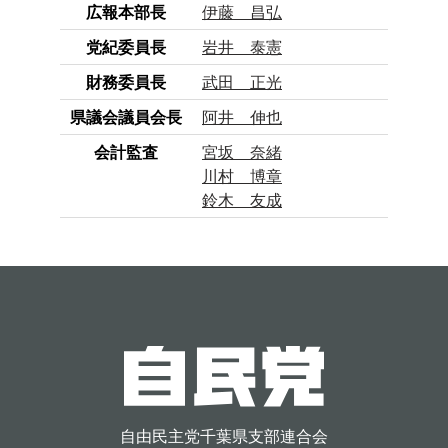
広報本部長
伊藤 昌弘
党紀委員長
岩井 泰憲
財務委員長
武田 正光
県議会議員会長
阿井 伸也
会計監査
宮坂 奈緒
川村 博章
鈴木 友成
自由民主党千葉県支部連合会