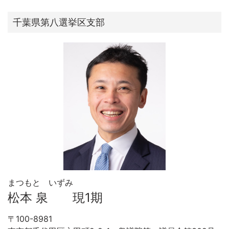
千葉県第八選挙区支部
まつもと いずみ
松本 泉 現1期
〒100-8981