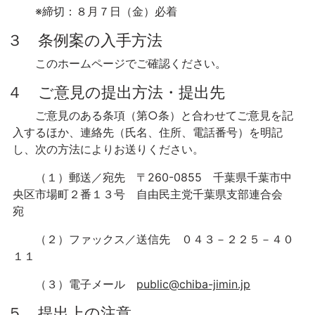
※締切：８月７日（金）必着
３ 条例案の入手方法
このホームページでご確認ください。
４ ご意見の提出方法・提出先
ご意見のある条項（第○条）と合わせてご意見を記
入するほか、連絡先（氏名、住所、電話番号）を明記
し、次の方法によりお送りください。
（１）郵送／宛先 〒260-0855 千葉県千葉市中
央区市場町２番１３号 自由民主党千葉県支部連合会
宛
（２）ファックス／送信先 ０４３－２２５－４０
１１
（３）電子メール
public@chiba-jimin.jp
５ 提出上の注意