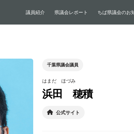
メインコンテンツに移動
メインナビゲーション
議員紹介
県議会レポート
ちば県議会のお
千葉県議会議員
はまだ ほづみ
浜田 穂積
公式サイト