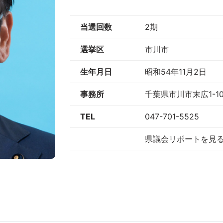
当選回数
2期
選挙区
市川市
生年月日
昭和54年11月2日
事務所
千葉県市川市末広1-10
TEL
047-701-5525
県議会リポートを見