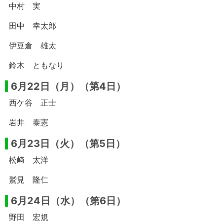
中村 実
田中 幸太郎
伊豆倉 雄太
鈴木 ともなり
6月22日（月）（第4日）
西ケ谷 正士
岩井 泰憲
6月23日（火）（第5日）
松﨑 太洋
鷲見 隆仁
6月24日（水）（第6日）
野田 宏規