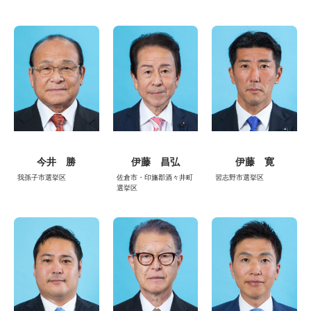
今井 勝
伊藤 昌弘
伊藤 寛
我孫子市選挙区
佐倉市・印旛郡酒々井町
習志野市選挙区
選挙区