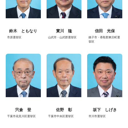
鈴木 ともなり
實川 隆
信田 光保
市原選挙区
山武市・山武郡選挙区
銚子市・香取郡東庄町選
挙区
宍倉 登
佐野 彰
坂下 しげき
千葉市花見川区選挙区
千葉市中央区選挙区
市川市選挙区