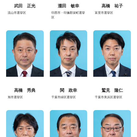
武田 正光
瀧田 敏幸
高橋 祐子
流山市選挙区
印西市・印旛郡栄町選挙
富里市選挙区
区
高橋 秀典
関 政幸
鷲見 隆仁
旭市選挙区
千葉市緑区選挙区
千葉市美浜区選挙区