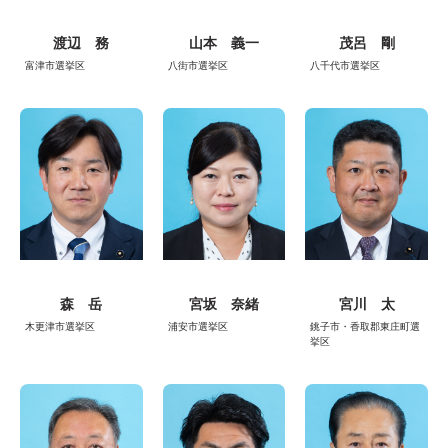
渡辺 務
山本 義一
茂呂 剛
富津市選挙区
八街市選挙区
八千代市選挙区
森 岳
宮坂 奈緒
宮川 太
木更津市選挙区
浦安市選挙区
銚子市・香取郡東庄町選
挙区