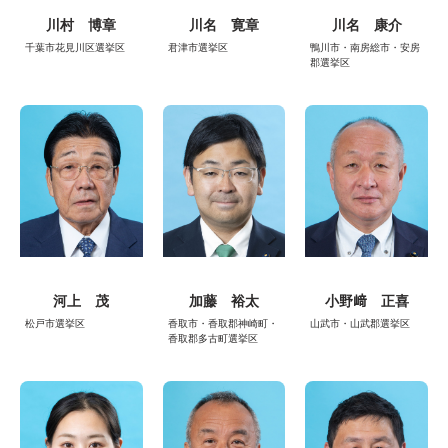
川村 博章
川名 寛章
川名 康介
千葉市花見川区選挙区
君津市選挙区
鴨川市・南房総市・安房
郡選挙区
河上 茂
加藤 裕太
小野﨑 正喜
松戸市選挙区
香取市・香取郡神崎町・
山武市・山武郡選挙区
香取郡多古町選挙区