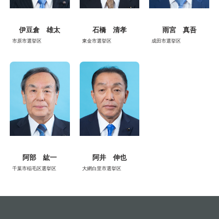
伊豆倉 雄太
石橋 清孝
雨宮 真吾
市原市選挙区
東金市選挙区
成田市選挙区
阿部 紘一
阿井 伸也
千葉市稲毛区選挙区
大網白里市選挙区
すべての県議会議員を見る