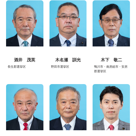
酒井 茂英
木名瀬 訓光
木下 敬二
長生郡選挙区
野田市選挙区
鴨川市・南房総市・安房
郡選挙区