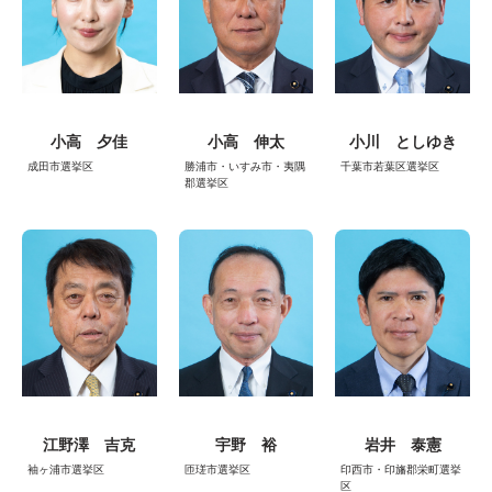
小高 夕佳
小高 伸太
小川 としゆき
成田市選挙区
勝浦市・いすみ市・夷隅
千葉市若葉区選挙区
郡選挙区
江野澤 吉克
宇野 裕
岩井 泰憲
袖ヶ浦市選挙区
匝瑳市選挙区
印西市・印旛郡栄町選挙
区