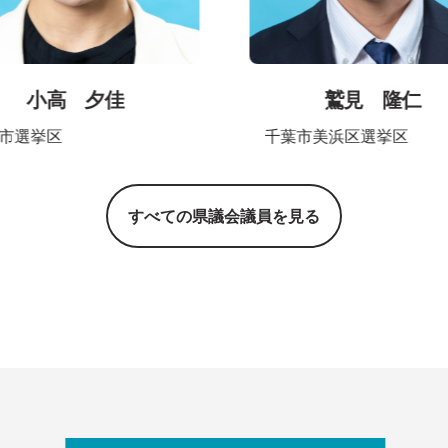
小高 夕佳
鷲見 隆仁
市選挙区
千葉市美浜区選挙区
すべての県議会議員を見る