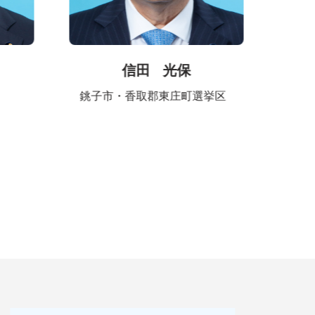
信田 光保
銚子市・香取郡東庄町選挙区
匝瑳