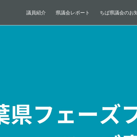
メインコンテンツに移動
メインナビゲーション
議員紹介
県議会レポート
ちば県議会のお